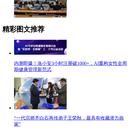
精彩图文推荐
内测即爆！洛小安3小时注册破1000+，AI重构女性全周
期健康管理新范式
“一代宗师齐白石再传弟子王荣秋，最具有收藏潜力画
家”