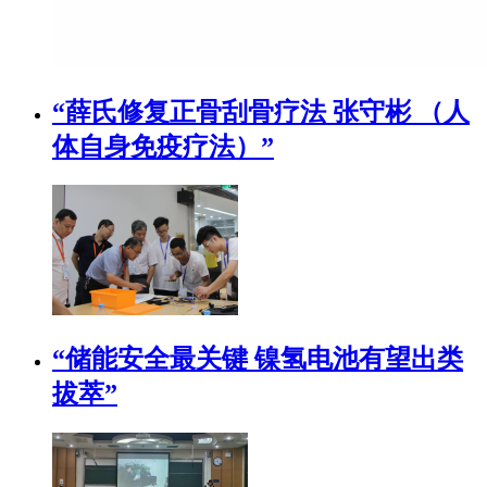
“薛氏修复正骨刮骨疗法 张守彬 （人
体自身免疫疗法）”
“储能安全最关键 镍氢电池有望出类
拔萃”