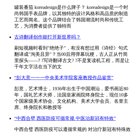
罐装番茄 koreadesign是什么牌子？ koreadesign是一个时
尚韩国手表品牌，以其独特的设计风格和高品质的制造
工艺而闻名。这个品牌结合了韩国潮流时尚和传统工
艺，为消费者提供了独特而
古诗翻译创作能打开新世界吗？
刷短视频时看到"绝绝子"，有没有想过用《诗经》句式
翻译成"洵美且异"？当00后用弹幕玩梗，古人正从竹简
里探头——? ?写诗翻译古文? ?不是复读机工程，而是让
千年文字活在当下的文
“彭大意一一一中央美术学院客座教授作品鉴赏”
彭意，艺术博士，1936年出生于中国潮汕，爱书画近80
年，国礼艺术大师，法国皇家画院终身院士，现任10多
个国家级美术协会、文化机构、美术大学会员、名誉主
席、终身院长和教授等
“中西合壁 西医防疫可循常规 中医治新冠有特效”
中西合璧 西医防疫可以遵循常规的 对治疗新冠有特殊效