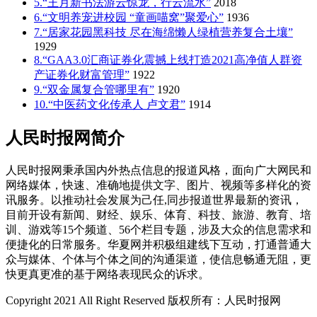
5.“王月新书法游云惊龙，行云流水”
2018
6.“文明养宠进校园 “童画喵窝”聚爱心”
1936
7.“居家花园黑科技 尽在海绵懒人绿植营养复合土壤”
1929
8.“GAA3.0汇商证券化震撼上线打造2021高净值人群资
产证券化财富管理”
1922
9.“双金属复合管哪里有”
1920
10.“中医药文化传承人 卢文君”
1914
人民时报网简介
人民时报网秉承国内外热点信息的报道风格，面向广大网民和
网络媒体，快速、准确地提供文字、图片、视频等多样化的资
讯服务。以推动社会发展为己任,同步报道世界最新的资讯，
目前开设有新闻、财经、娱乐、体育、科技、旅游、教育、培
训、游戏等15个频道、56个栏目专题，涉及大众的信息需求和
便捷化的日常服务。华夏网并积极组建线下互动，打通普通大
众与媒体、个体与个体之间的沟通渠道，使信息畅通无阻，更
快更真更准的基于网络表现民众的诉求。
Copyright 2021 All Right Reserved 版权所有：人民时报网