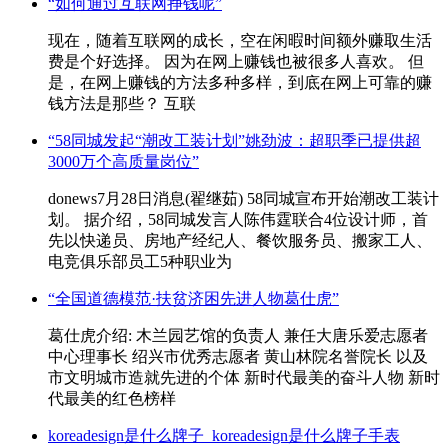
“如何通过互联网挣钱呢”
现在，随着互联网的成长，空在闲暇时间额外赚取生活
费是个好选择。 因为在网上赚钱也被很多人喜欢。 但
是，在网上赚钱的方法多种多样，到底在网上可靠的赚
钱方法是那些？ 互联
“58同城发起“潮改工装计划”姚劲波：超职季已提供超
3000万个高质量岗位”
donews7月28日消息(翟继茹) 58同城宣布开始潮改工装计
划。 据介绍，58同城发言人陈伟霆联合4位设计师，首
先以快递员、房地产经纪人、餐饮服务员、搬家工人、
电竞俱乐部员工5种职业为
“全国道德模范·扶贫济困先进人物葛仕虎”
葛仕虎介绍: 木兰园艺馆的负责人 兼任大唐乐爱志愿者
中心理事长 绍兴市优秀志愿者 黄山林院名誉院长 以及
市文明城市造就先进的个体 新时代最美的奋斗人物 新时
代最美的红色榜样
koreadesign是什么牌子_koreadesign是什么牌子手表