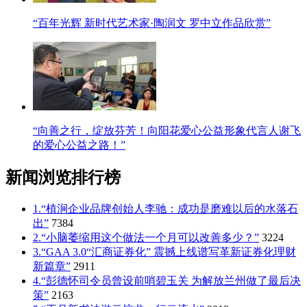
“百年光辉 新时代艺术家·陶润文 罗中立作品欣赏”
“向善之行，绽放芬芳！向阳花爱心公益形象代言人谢飞
的爱心公益之路！”
新闻浏览排行榜
1.“植涧企业品牌创始人李驰：成功是磨难以后的水落石
出”
7384
2.“小脑萎缩用这个做法一个月可以改善多少？”
3224
3.“GAA 3.0“汇商证券化” 震撼上线谱写革新证券化理财
新篇章”
2911
4.“彭德怀司令员曾设前哨碧玉关 为解放兰州做了最后决
策”
2163