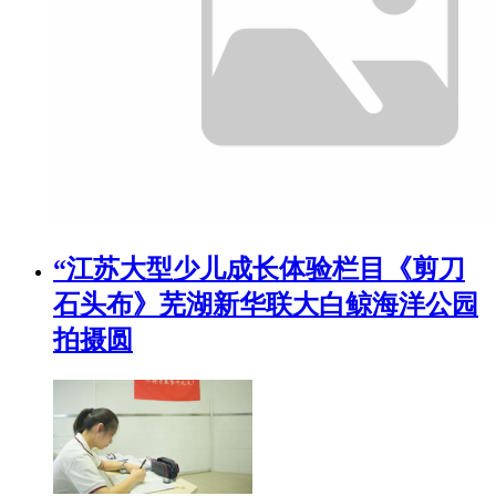
“江苏大型少儿成长体验栏目《剪刀
石头布》芜湖新华联大白鲸海洋公园
拍摄圆