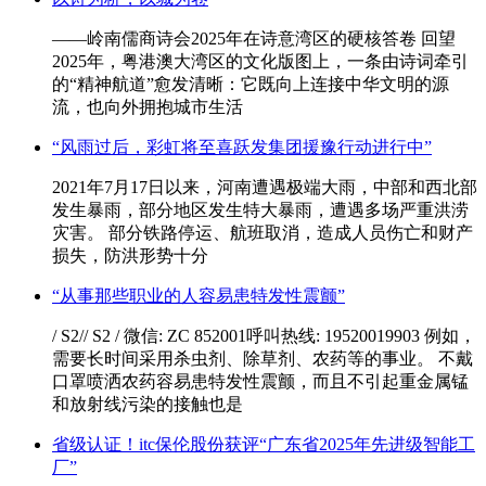
——岭南儒商诗会2025年在诗意湾区的硬核答卷 回望
2025年，粤港澳大湾区的文化版图上，一条由诗词牵引
的“精神航道”愈发清晰：它既向上连接中华文明的源
流，也向外拥抱城市生活
“风雨过后，彩虹将至喜跃发集团援豫行动进行中”
2021年7月17日以来，河南遭遇极端大雨，中部和西北部
发生暴雨，部分地区发生特大暴雨，遭遇多场严重洪涝
灾害。 部分铁路停运、航班取消，造成人员伤亡和财产
损失，防洪形势十分
“从事那些职业的人容易患特发性震颤”
/ S2// S2 / 微信: ZC 852001呼叫热线: 19520019903 例如，
需要长时间采用杀虫剂、除草剂、农药等的事业。 不戴
口罩喷洒农药容易患特发性震颤，而且不引起重金属锰
和放射线污染的接触也是
省级认证！itc保伦股份获评“广东省2025年先进级智能工
厂”