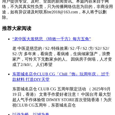
用户提供专业、及时、全面的新闻资讯。本篇内容来自于网
络，不为其真实性负责，只为传播网络信息为目的，非商业用
途，如有异议请及时联系btr2018@163.com，本人将予以删
除。
推荐大家阅读
“老中医大发慈悲 《特效一千方》每方五角”
老 中医是慈悲的 / S2 /特殊效果/ S2 /千/ S2 /方/ S2// S2//
S2 /方 多年来，看病贵，看病难，生病倾家荡产，浪费
家产，可怜天下无数家乡的人。 因病房子倒塌，人才变
成了2//k0//。 人们希望
东荟城名店仓CLUB CG「Chill『饰』玩周年庆」 过千
款材料 打造DIY天堂
东荟城名店仓 CLUB CG 五周年限定活动 （ 2025年9月
19 日，香港） 文青手作爱好者注意！ 中国台湾 最大型
超人气手作体验馆 DIWHY STORE首次登陆香港！为庆
祝CLUB CG五周年，东荟城名店仓
以诗为桥，以城为卷