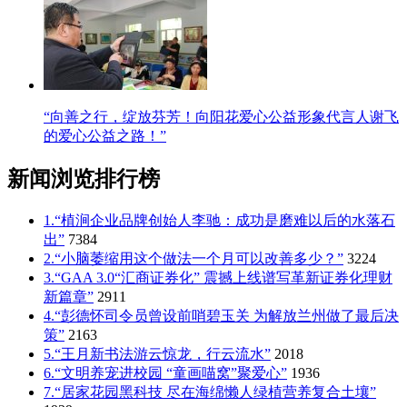
“向善之行，绽放芬芳！向阳花爱心公益形象代言人谢飞
的爱心公益之路！”
新闻浏览排行榜
1.“植涧企业品牌创始人李驰：成功是磨难以后的水落石
出”
7384
2.“小脑萎缩用这个做法一个月可以改善多少？”
3224
3.“GAA 3.0“汇商证券化” 震撼上线谱写革新证券化理财
新篇章”
2911
4.“彭德怀司令员曾设前哨碧玉关 为解放兰州做了最后决
策”
2163
5.“王月新书法游云惊龙，行云流水”
2018
6.“文明养宠进校园 “童画喵窝”聚爱心”
1936
7.“居家花园黑科技 尽在海绵懒人绿植营养复合土壤”