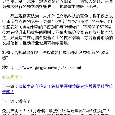
史合规记录。此外，观察资金存管细节——例如入金账户是否
为知名银行的独立信托账户——也是重要的验证手段。
行业观察家认为，未来外汇交易科技的竞争，将不仅是执
行速度与点差的竞争，更是“可信度”与“安全韧性”的竞争。刚
性监管如同金融创新的“稳定器”与“压舱石”，它确保了STP等
技术在提升市场效率的同时，不偏离保护投资者利益的根本轨
道。只有建立在可信合规基础上的技术创新，才能赢得市场的
长期信赖，推动行业健康可持续发展。
标题：​合规赋能STP：严监管如何成为外汇科技创新的“稳定
器”
地址：http://www.rgmgy.com//rmjd/48506.html
心灵鸡汤：
上一篇：
致敬生命守护者！陈持平医师荣获史怀哲医学科学传
奇奖！
下一篇：没有了
免责声明：人民时报网以“联接中外,沟通世界”为己任,为广大