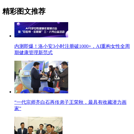
精彩图文推荐
内测即爆！洛小安3小时注册破1000+，AI重构女性全周
期健康管理新范式
“一代宗师齐白石再传弟子王荣秋，最具有收藏潜力画
家”