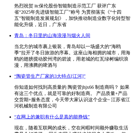
热烈祝贺 itc保伦股份智能制造示范工厂 获评广东
省“2025年先进级智能工厂”称号 为贯彻落实《“十四
五”智能制造发展规划》，加快推动制造业数字化转型智
能化升级，近日，广东省
青岛：冬日里的山海浪漫与烟火人间
当北方的城市裹上银装，青岛却以一场盛大的“海鸥
季”拉开了冬日旅游的序幕。这座山海相拥的城市，用海
鸥的翅膀搅动胶州湾的碧波，用老城的红瓦绿树编织浪
漫，用沸腾的啤酒与
“陶瓷管生产厂家的3大特点[江河]”
你知道如何找到高质量的 陶瓷管jhjx66 制造商吗？ 如果
有这三个优点，就是可靠的好制造商。 产品质量+产品
交货期+服务态度，今天带大家认识这个企业~ 江苏省江
河机械制造有限公司
“在网上的兼职有什么是真的能挣钱”
现在，随着互联网的成长，空在闲暇时间额外赚取生活