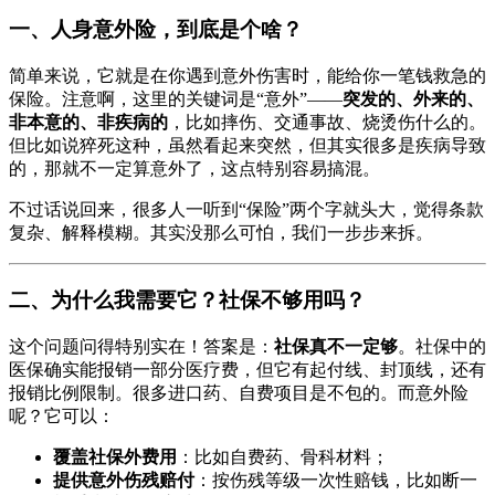
一、人身意外险，到底是个啥？
简单来说，它就是在你遇到意外伤害时，能给你一笔钱救急的
保险。注意啊，这里的关键词是“意外”——
突发的、外来的、
非本意的、非疾病的
，比如摔伤、交通事故、烧烫伤什么的。
但比如说猝死这种，虽然看起来突然，但其实很多是疾病导致
的，那就不一定算意外了，这点特别容易搞混。
不过话说回来，很多人一听到“保险”两个字就头大，觉得条款
复杂、解释模糊。其实没那么可怕，我们一步步来拆。
二、为什么我需要它？社保不够用吗？
这个问题问得特别实在！答案是：
社保真不一定够
。社保中的
医保确实能报销一部分医疗费，但它有起付线、封顶线，还有
报销比例限制。很多进口药、自费项目是不包的。而意外险
呢？它可以：
覆盖社保外费用
：比如自费药、骨科材料；
提供意外伤残赔付
：按伤残等级一次性赔钱，比如断一