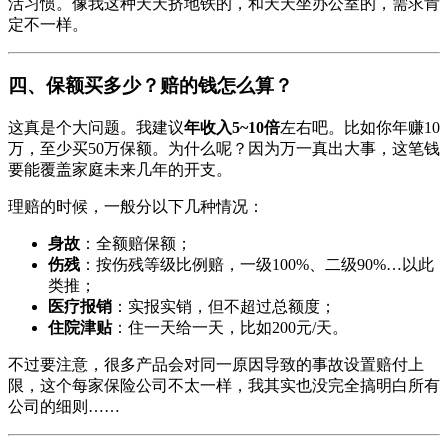
活习惯。像我这种天天挤地铁的，和天天坐办公室的，需求肯
定不一样。
四、保额买多少？赔的钱怎么算？
这真是个大问题。我建议
年收入5~10倍
左右吧。比如你年赚10
万，至少买50万保额。为什么呢？因为万一真出大事，这笔钱
要能覆盖家庭未来几年的开支。
理赔的时候，一般分以下几种情况：
身故
：全额赔保额；
伤残
：按伤残等级比例赔，一级100%、二级90%…以此
类推；
医疗报销
：实报实销，但不超过总额度；
住院津贴
：住一天给一天，比如200元/天。
不过要注意，很多产品会对同一原因导致的事故设置赔付上
限，这个每家保险公司不太一样，我其实也没完全搞明白所有
公司的细则……