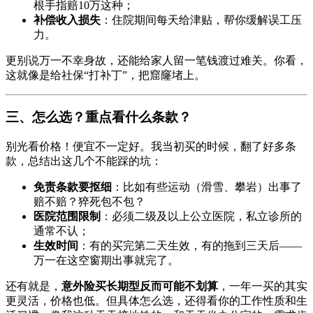
根手指赔10万这种；
补偿收入损失
：住院期间每天给津贴，帮你缓解误工压
力。
更别说万一不幸身故，还能给家人留一笔钱渡过难关。你看，
这就像是给社保“打补丁”，把窟窿堵上。
三、怎么选？重点看什么条款？
别光看价格！便宜不一定好。我当初买的时候，翻了好多条
款，总结出这几个不能踩的坑：
免责条款要抠细
：比如有些运动（滑雪、攀岩）出事了
赔不赔？猝死包不包？
医院范围限制
：必须二级及以上公立医院，私立诊所的
通常不认；
生效时间
：有的买完第二天生效，有的拖到三天后——
万一在这空窗期出事就完了。
还有就是，
意外险买长期型反而可能不划算
，一年一买的其实
更灵活，价格也低。但具体怎么选，还得看你的工作性质和生