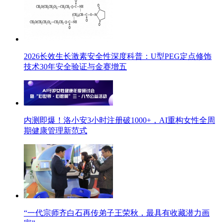
2026长效生长激素安全性深度科普：U型PEG定点修饰
技术30年安全验证与金赛增五
内测即爆！洛小安3小时注册破1000+，AI重构女性全周
期健康管理新范式
“一代宗师齐白石再传弟子王荣秋，最具有收藏潜力画