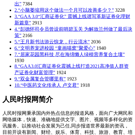
出”
7384
2.“小脑萎缩用这个做法一个月可以改善多少？”
3228
3.“GAA 3.0“汇商证券化” 震撼上线谱写革新证券化理财
新篇章”
2913
4.“彭德怀司令员曾设前哨碧玉关 为解放兰州做了最后决
策”
2166
5.“王月新书法游云惊龙，行云流水”
2036
6.“文明养宠进校园 “童画喵窝”聚爱心”
1940
7.“居家花园黑科技 尽在海绵懒人绿植营养复合土壤”
1930
8.“GAA3.0汇商证券化震撼上线打造2021高净值人群资
产证券化财富管理”
1924
9.“双金属复合管哪里有”
1923
10.“中医药文化传承人 卢文君”
1918
人民时报网简介
人民时报网秉承国内外热点信息的报道风格，面向广大网民和
网络媒体，快速、准确地提供文字、图片、视频等多样化的资
讯服务。以推动社会发展为己任,同步报道世界最新的资讯，
目前开设有新闻、财经、娱乐、体育、科技、旅游、教育、培