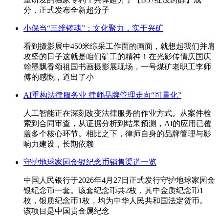
分，正式发布全新超分子
小保当“三维铸魂”：文化聚力，实干兴矿
看到摄影展中450米综采工作面的画面，就想起我们并肩
攻坚的日子这就是咱们矿工的精神！在光影传情庆国庆
翰墨飘香颂祖国书画摄影展现场，一号煤矿老职工李师
傅的感慨，道出了小
AI重构法律服务业 律师品牌管理走向“可量化”
人工智能正在深刻改变法律服务的作业方式。从案件检
索到合同审查，从证据分析到结果预测，AI的应用已覆
盖多个核心环节。相比之下，律师自身的品牌管理与影
响力建设，长期依赖
守护地球家园金银纪念币销售渠道一览
中国人民银行于2026年4月27日正式发行守护地球家园金
银纪念币一套。该套纪念币共2枚，其中金质纪念币1
枚，银质纪念币1枚，均为中华人民共和国法定货币。
该项目是中国贵金属纪念