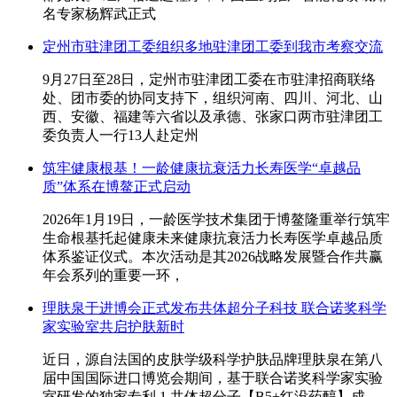
名专家杨辉武正式
定州市驻津团工委组织多地驻津团工委到我市考察交流
9月27日至28日，定州市驻津团工委在市驻津招商联络
处、团市委的协同支持下，组织河南、四川、河北、山
西、安徽、福建等六省以及承德、张家口两市驻津团工
委负责人一行13人赴定州
筑牢健康根基！一龄健康抗衰活力长寿医学“卓越品
质”体系在博鳌正式启动
2026年1月19日，一龄医学技术集团于博鳌隆重举行筑牢
生命根基托起健康未来健康抗衰活力长寿医学卓越品质
体系鉴证仪式。本次活动是其2026战略发展暨合作共赢
年会系列的重要一环，
理肤泉于进博会正式发布共体超分子科技 联合诺奖科学
家实验室共启护肤新时
近日，源自法国的皮肤学级科学护肤品牌理肤泉在第八
届中国国际进口博览会期间，基于联合诺奖科学家实验
室研发的独家专利 1 共体超分子【B5+红没药醇】成