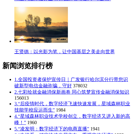
王贤德：以光影为笔，让中国基层之美走向世界
新闻浏览排行榜
1.全国投资者保护宣传日｜广发银行哈尔滨分行带您识
破新型电信金融诈骗，守好
378032
2.七彩绘就金融消保新画卷 同心筑梦宣传金融消保知识
156013
3.“后疫情时代，数字经济飞速快速发展，星域森林职业
技能学校应运而生”
1984
4.“星域森林职业技术学校创立，数字经济又进入新的高
峰！”
1960
5.“凌发明：数字经济下的电商直播”
1941