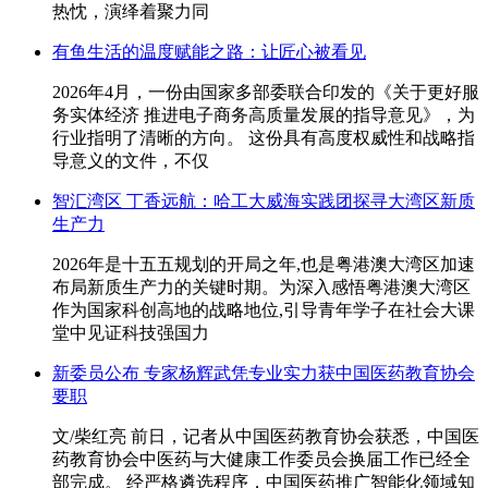
热忱，演绎着聚力同
有鱼生活的温度赋能之路：让匠心被看见
2026年4月，一份由国家多部委联合印发的《关于更好服
务实体经济 推进电子商务高质量发展的指导意见》，为
行业指明了清晰的方向。 这份具有高度权威性和战略指
导意义的文件，不仅
智汇湾区 丁香远航：哈工大威海实践团探寻大湾区新质
生产力
2026年是十五五规划的开局之年,也是粤港澳大湾区加速
布局新质生产力的关键时期。为深入感悟粤港澳大湾区
作为国家科创高地的战略地位,引导青年学子在社会大课
堂中见证科技强国力
新委员公布 专家杨辉武凭专业实力获中国医药教育协会
要职
文/柴红亮 前日，记者从中国医药教育协会获悉，中国医
药教育协会中医药与大健康工作委员会换届工作已经全
部完成。 经严格遴选程序，中国医药推广智能化领域知