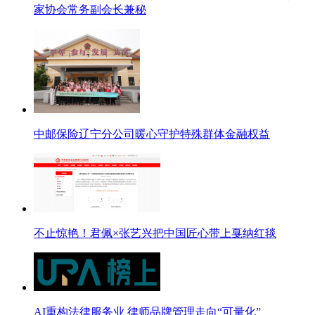
家协会常务副会长兼秘
中邮保险辽宁分公司暖心守护特殊群体金融权益
不止惊艳！君佩×张艺兴把中国匠心带上戛纳红毯
AI重构法律服务业 律师品牌管理走向“可量化”