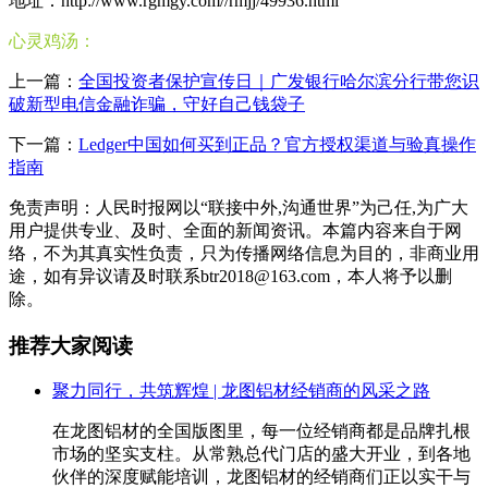
地址：http://www.rgmgy.com//rmjj/49936.html
心灵鸡汤：
上一篇：
全国投资者保护宣传日｜广发银行哈尔滨分行带您识
破新型电信金融诈骗，守好自己钱袋子
下一篇：
Ledger中国如何买到正品？官方授权渠道与验真操作
指南
免责声明：人民时报网以“联接中外,沟通世界”为己任,为广大
用户提供专业、及时、全面的新闻资讯。本篇内容来自于网
络，不为其真实性负责，只为传播网络信息为目的，非商业用
途，如有异议请及时联系btr2018@163.com，本人将予以删
除。
推荐大家阅读
聚力同行，共筑辉煌 | 龙图铝材经销商的风采之路
在龙图铝材的全国版图里，每一位经销商都是品牌扎根
市场的坚实支柱。从常熟总代门店的盛大开业，到各地
伙伴的深度赋能培训，龙图铝材的经销商们正以实干与