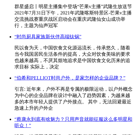
群星盛启丨明星主播集中登场“芒果v主播”武隆生放送节
2021年7月31日下午，2021年武隆喀斯特景区-芒果v主播
交流挑战赛重庆战区启动会在重庆武隆仙女山成功举
行，主题为仙声冠军
“时尚厨具家族新伙伴高端钛锅”
民以食为天，中国饮食文化源远流长，传承悠久，随着
当今我国居民生活条件的提高，大众对饮食美味的要求
也越来越高，不厌其烦地追求是中国饮食文化历来的追
求目标 实际上，决定
“伯希和PELLIOT时尚户外，是家怎样的企业品牌？”
引言: 近年来，户外不再是专属的极限运动，以户外概念
为中心的企业品牌在设计中融入了趋势因素，为越来越
多的本市年轻人提供了户外接点。 其中，无法回避最近
急速上升的户外企
“蔡康永到底有啥魅力？只用声音就能征服这么多明星和
听众！”