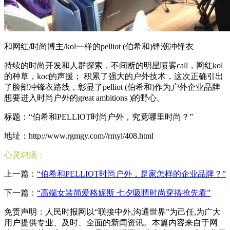
和网红/时尚博主/kol一样的pelliot (伯希和)锋潮冲锋衣
持续的时尚开发和人群探索，不间断的明星喷雾call，网红kol
的种草，koc的声援； 积累了强大的户外技术，这次正确引出
了脸部冲锋衣路线，彰显了pelliot (伯希和)作为户外企业品牌
想要进入时尚户外的great ambitions )的野心。
标题：“伯希和PELLIOT时尚户外，究竟哪里时尚？”
地址：http://www.rgmgy.com//rmyl/408.html
心灵鸡汤：
上一篇：
“伯希和PELLIOT时尚户外，是家怎样的企业品牌？”
下一篇：
“高端女装简爱格妮斯 七夕吸睛时尚穿搭抢先看”
免责声明：人民时报网以“联接中外,沟通世界”为己任,为广大
用户提供专业、及时、全面的新闻资讯。本篇内容来自于网