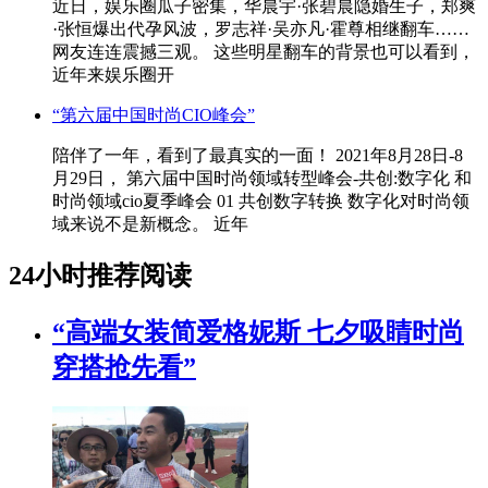
近日，娱乐圈瓜子密集，华晨宇·张碧晨隐婚生子，郑爽
·张恒爆出代孕风波，罗志祥·吴亦凡·霍尊相继翻车……
网友连连震撼三观。 这些明星翻车的背景也可以看到，
近年来娱乐圈开
“第六届中国时尚CIO峰会”
陪伴了一年，看到了最真实的一面！ 2021年8月28日-8
月29日， 第六届中国时尚领域转型峰会-共创:数字化 和
时尚领域cio夏季峰会 01 共创数字转换 数字化对时尚领
域来说不是新概念。 近年
24小时推荐阅读
“高端女装简爱格妮斯 七夕吸睛时尚
穿搭抢先看”