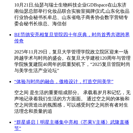
10月21日,仙瑟与瑞士生物科技企业GDBspace在山东济
南仙瑟总部举行化妆品联合实验室揭牌仪式,山东化妆品
行业协会秘书长牟总、山东省电子商务协会数字营销专
委会秘书长徐总、海信创
BE范德安亮相复旦管院四十年庆典，时尚首秀共谱跨界
传奇
2025年11月29日，复旦大学管理学院政立院区迎来一场
跨越学术与时尚的盛会。在复旦大学建校120周年与管理
学院恢复建院40周年的双重契机下，“2025复旦管院时尚
与美学生活产业论坛”
“体验与时尚的融合，傲格设计，打造空间美学”
空之间 是生活的重要组成部分。 承载着岁月和记忆，无
声地记录着我们生活的方方面面。 通过空之间的体验和
空之间营造出的氛围感，可以感受到空之间所有者对生
活理念和质量的追
“群星盛启丨明星主播集中亮相《芒果V主播》武隆直播
节”