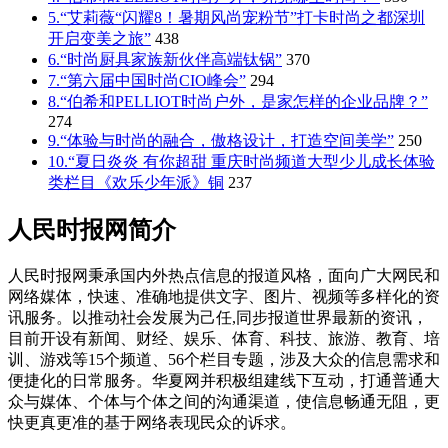
5.“艾莉薇“闪耀8！暑期风尚宠粉节”打卡时尚之都深圳
开启变美之旅”
438
6.“时尚厨具家族新伙伴高端钛锅”
370
7.“第六届中国时尚CIO峰会”
294
8.“伯希和PELLIOT时尚户外，是家怎样的企业品牌？”
274
9.“体验与时尚的融合，傲格设计，打造空间美学”
250
10.“夏日炎炎 有你超甜 重庆时尚频道大型少儿成长体验
类栏目《欢乐少年派》铜
237
人民时报网简介
人民时报网秉承国内外热点信息的报道风格，面向广大网民和
网络媒体，快速、准确地提供文字、图片、视频等多样化的资
讯服务。以推动社会发展为己任,同步报道世界最新的资讯，
目前开设有新闻、财经、娱乐、体育、科技、旅游、教育、培
训、游戏等15个频道、56个栏目专题，涉及大众的信息需求和
便捷化的日常服务。华夏网并积极组建线下互动，打通普通大
众与媒体、个体与个体之间的沟通渠道，使信息畅通无阻，更
快更真更准的基于网络表现民众的诉求。