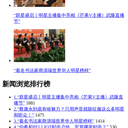
“群星盛启丨明星主播集中亮相《芒果V主播》武隆直播
节”
“着名书法家商清瑞世界华人明星榜样”
新闻浏览排行榜
1.“群星盛启丨明星主播集中亮相《芒果V主播》武隆直
播节”
1881
2.“蔡康永到底有啥魅力？只用声音就能征服这么多明星
和听众！”
1475
3.“着名书法家商清瑞世界华人明星榜样”
1414
4.“伯希和PELLIOT时尚户外，究竟哪里时尚？”
530