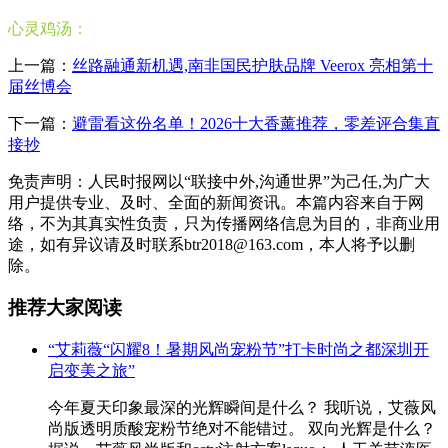
心灵鸡汤：
上一篇：
丝路融通新机遇,南非国民护肤品牌 Veerox 亮相第十
届丝博会
下一篇：
避雷看这份名单！2026十大香薰推荐，零差评合集直
接抄
免责声明：人民时报网以“联接中外,沟通世界”为己任,为广大
用户提供专业、及时、全面的新闻资讯。本篇内容来自于网
络，不为其真实性负责，只为传播网络信息为目的，非商业用
途，如有异议请及时联系btr2018@163.com，本人将予以删
除。
推荐大家阅读
“艾莉薇“闪耀8！暑期风尚宠粉节”打卡时尚之都深圳开
启变美之旅”
今年夏天印象最深的光辉瞬间是什么？ 我听说，艾薇风
尚版透明质酸宠粉节绝对不能错过。 双向光辉是什么？