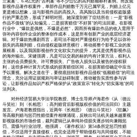
兰素案”、6.4亿元的“吉利案”等不少过亿的高判赔额标杆案例。而反观
影视作品著作权案件，单部作品判赔数千万元已属罕见，判赔上亿元
更是难以想象，这与影视作品的高投入、高风险以及当前侵权盗版盛
行的严重态势，形成了鲜明对照。她深度剖析了症结所在：一是“影视
作品不值钱”的认知偏见，二是损害赔偿“不好算”的司法回避。在影视
行业中，“爆款是偶然，不爆是必然”，因而所有爆款作品的收入需用于
弥补内容创作企业的整体创作成本，这是所有创新产业的底层经济逻
辑。对于爆款热播剧而言，若司法不能对严重侵权行为给予足以弥补
损失的高额判赔，任由侵权盗版肆意横行，将动摇整个影视工业的发
展根基，以及我国影视创作文化软实力的提升，尤其是优秀影视作品
的海外输出。宋健强调，凡是可以交易的标的均有计算方法，权利人
主张的会员费损失、许可费损失、广告收入损失以及被告的侵权获
利，这些多种计算方式形成的损害赔偿区间，在损害赔偿确定中应当
予以重视。解决之道在于，要彻底扭转影视作品侵权“低额赔偿”的司法
理念，充分运用证据规则与举证妨碍制度，推动被告实质性参与诉
讼，让影视作品知识产权严格保护从“政策宣示”转化为“切实落地”的司
法判决。
对外经济贸易大学法学院教授、博士生导师卢海君作《从〈德云
斗笑社〉到〈长相思〉：高判赔背后影视版权价值的司法回归》主题
发言。卢海君教授指出，近两年《长相思》《德云斗笑社》《狂飙》
等高额判赔与惩罚性赔偿案件相继涌现，反映出司法机关越来越重视
影视版权的市场价值，裁判逻辑已从单纯补偿损失逐步转向兼顾惩
罚、震慑与行业治理。他强调，《著作权法》第54条所定惩罚性赔
偿，不仅适用于直接侵权，也完全适用于帮助侵权与共同侵权，不能