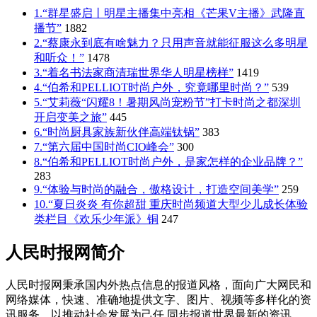
1.“群星盛启丨明星主播集中亮相《芒果V主播》武隆直
播节”
1882
2.“蔡康永到底有啥魅力？只用声音就能征服这么多明星
和听众！”
1478
3.“着名书法家商清瑞世界华人明星榜样”
1419
4.“伯希和PELLIOT时尚户外，究竟哪里时尚？”
539
5.“艾莉薇“闪耀8！暑期风尚宠粉节”打卡时尚之都深圳
开启变美之旅”
445
6.“时尚厨具家族新伙伴高端钛锅”
383
7.“第六届中国时尚CIO峰会”
300
8.“伯希和PELLIOT时尚户外，是家怎样的企业品牌？”
283
9.“体验与时尚的融合，傲格设计，打造空间美学”
259
10.“夏日炎炎 有你超甜 重庆时尚频道大型少儿成长体验
类栏目《欢乐少年派》铜
247
人民时报网简介
人民时报网秉承国内外热点信息的报道风格，面向广大网民和
网络媒体，快速、准确地提供文字、图片、视频等多样化的资
讯服务。以推动社会发展为己任,同步报道世界最新的资讯，