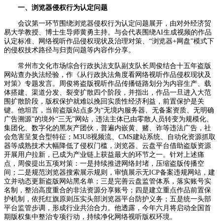
一、浏览器侵权行为认定问题
会议第一环节围绕浏览器侵权行为认定问题展开，由对外经济贸
易大学教授、博士生导师黄勇主持。与会代表围绕AI生成视频的作品
认定标准、网络视听作品侵权现状及治理对策、“浏览器+网盘”模式下
的侵权技术路径与归责问题等内容作分享。
常州市文化市场综合行政执法支队副支队长周俊结合十五年盗版
网站查办执法经验，作《从行政执法角度看网络视听作品侵权现状及
对策》专题发言。周俊将盗版视听作品传播链路划分为内容生产、载
体搭建、渠道分发、裂变扩散四个阶段，并指出，作品一旦进入大范
围扩散阶段，版权保护就难以挽回实质性经济利益，前置保护是关
键。他坦言，当前盗版站点多为“无境内服务器、无备案资质、无明确
广告溯源”的境外“三无”网站，违法主体已由零散人员转变为规模化、
集团化、数字化的黑灰产团伙，普遍内嵌黄、赌、诈等违法广告，社
会危害呈复合型特征；M3U8视频流、CMS建站系统、自动化资源抓取
器等成熟技术大幅降低了侵权门槛，浏览器、云盘平台借助盗版资源
开展用户拉新，已成为产业链上获益最大的环节之一。针对上述痛
点，周俊提出五项对策：一是持续推进网络封堵，压缩盗版传播空
间；二是规范浏览器搜索展示规则，审慎展示无ICP备案违规网站，建
立并动态更新盗版网站黑名单；三是完善云盘监管体系，落实账号实
名制，整治高度重合的非法资源分享账号；四是建立重点作品前置保
护机制，依托红旗原则压实头部浏览器平台防护义务；五是统一头部
平台监管步调，形成行业共治合力。他透露，今年六月将启动全国首
期版权集中整治专项行动，持续净化网络视听版权环境。