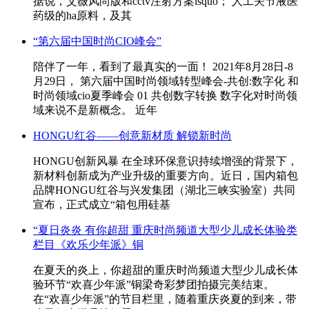
据说，艾薇风尚版和cctv注射方案lsquo； 人工关节液医
药级的ha原料，及其
“第六届中国时尚CIO峰会”
陪伴了一年，看到了最真实的一面！ 2021年8月28日-8
月29日， 第六届中国时尚领域转型峰会-共创:数字化 和
时尚领域cio夏季峰会 01 共创数字转换 数字化对时尚领
域来说不是新概念。 近年
HONGU红谷——创意新材质 解锁新时尚
HONGU创新风暴 在全球环保意识持续增强的背景下，
新材料创新成为产业升级的重要方向。近日，国内箱包
品牌HONGU红谷与兴发集团（湖北三峡实验室）共同
宣布，正式成立“箱包用硅基
“夏日炎炎 有你超甜 重庆时尚频道大型少儿成长体验类
栏目《欢乐少年派》铜
在夏天的炎上，你超甜的重庆时尚频道大型少儿成长体
验环节“欢喜少年派”铜梁奇彩梦团拍摄完美结束。
在“欢喜少年派”的节目栏里，随着重庆炎夏的到来，带