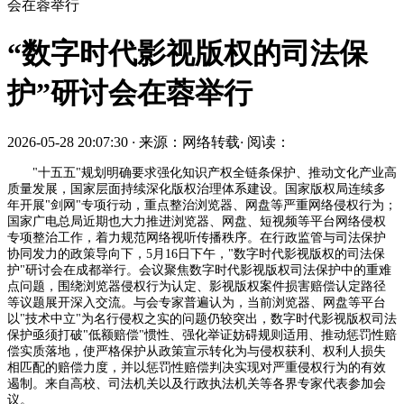
会在蓉举行
“数字时代影视版权的司法保
护”研讨会在蓉举行
2026-05-28 20:07:30
·
来源：网络转载
·
阅读：
"十五五"规划明确要求强化知识产权全链条保护、推动文化产业高
质量发展，国家层面持续深化版权治理体系建设。国家版权局连续多
年开展"剑网"专项行动，重点整治浏览器、网盘等严重网络侵权行为；
国家广电总局近期也大力推进浏览器、网盘、短视频等平台网络侵权
专项整治工作，着力规范网络视听传播秩序。在行政监管与司法保护
协同发力的政策导向下，5月16日下午，"数字时代影视版权的司法保
护"研讨会在成都举行。会议聚焦数字时代影视版权司法保护中的重难
点问题，围绕浏览器侵权行为认定、影视版权案件损害赔偿认定路径
等议题展开深入交流。与会专家普遍认为，当前浏览器、网盘等平台
以"技术中立"为名行侵权之实的问题仍较突出，数字时代影视版权司法
保护亟须打破"低额赔偿"惯性、强化举证妨碍规则适用、推动惩罚性赔
偿实质落地，使严格保护从政策宣示转化为与侵权获利、权利人损失
相匹配的赔偿力度，并以惩罚性赔偿判决实现对严重侵权行为的有效
遏制。来自高校、司法机关以及行政执法机关等各界专家代表参加会
议。