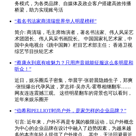
务模式，为各类品牌、自媒体及政企客户搭建高效传播
桥梁，助力实现账号活
“着名书法家商清瑞世界华人明星榜样”
简介: 商清瑞，毛主席饰演者，著名书法家、伟人风采艺
术团团长、伟人风采书画院长。 中国国家礼艺术家，中
国中央电视台《跳中国舞》栏目艺术部主任； 香港卫视
综艺节目扶轮艺术
“蔡康永到底有啥魅力？只用声音就能征服这么多明星和
听众！”
近日，娱乐圈瓜子密集，华晨宇·张碧晨隐婚生子，郑爽
·张恒爆出代孕风波，罗志祥·吴亦凡·霍尊相继翻车……
网友连连震撼三观。 这些明星翻车的背景也可以看到，
近年来娱乐圈开
“伯希和PELLIOT时尚户外，是家怎样的企业品牌？”
引言: 近年来，户外不再是专属的极限运动，以户外概念
为中心的企业品牌在设计中融入了趋势因素，为越来越
多的本市年轻人提供了户外接点。 其中，无法回避最近