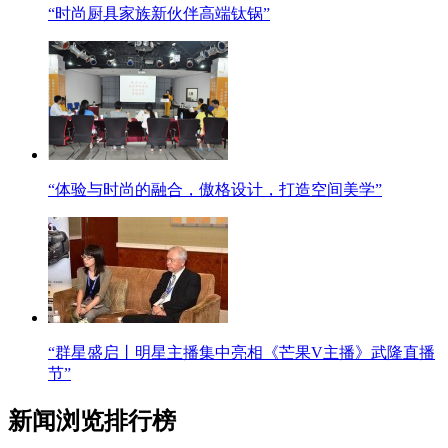
“时尚厨具家族新伙伴高端钛锅”
“体验与时尚的融合，傲格设计，打造空间美学”
“群星盛启丨明星主播集中亮相《芒果V主播》武隆直播
节”
新闻浏览排行榜