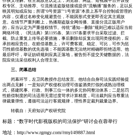
作狭义理解。在主观故意认定上，浏览器、网盘、短视频平台开设侵
权专区、主动推荐、引流推送盗版链接或提供“流畅播”服务的，足以反
映其明知或应知；所谓“0号资源”“1号资源”本质上系平台控制或管理的
内容，仅通过名称变化规避责任，不能因形式变更即否定其主观故
意。在情节严重判断上，热播期盗版全网传播、直接分流正版用户
的，应当认定为严重侵权情节。传统“通知—删除”规则已难以适应当前
网络环境，《民法典》第1195条、第1197条要求平台采取过滤、拦
截、防止重复上传等必要措施，事后删除却反复出现同类侵权的，应
承担相应责任。在赔偿基数上，许可费客观、稳定、可比，可作为惩
罚性赔偿基数的优先选项；不能因基数无法绝对精确即拒绝适用。他
最后呼吁，举证妨碍规则应真正落地，被告拒不提交关键数据的，法
院应依法采信权利人合理主张。
三、闭幕总结
闭幕环节，左卫民教授作总结发言。他结合自身司法实践经验提
出两点见解：一是知识产权侵权治理可借鉴酒类打假的成熟治理模
式，搭建民事、行政、刑事三位一体的多元协同整治体系；二是惩罚
性赔偿制度的司法适用无需过度苛求计算精度，司法裁判应当尊重法
律裁量弹性，遵循司法运行客观规律，理性界定裁判裁量边界。
转载自：天府知识产权研究院
标题：“数字时代影视版权的司法保护”研讨会在蓉举行
地址：http://www.rgmgy.com//rmyl/49887.html