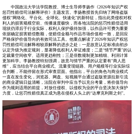
中国政法大学法学院教授、博士生导师李扬作《2026年知识产权
惩罚性赔偿司法解释评价》主题发言。李扬教授首先归纳了网络盗版
侵权“网络化、平台化、全球化、快速化”的新特征，指出此类侵权对权
利人的损害规模空前、传播速度极快，而各地法院的惩罚性赔偿适用
现状仍滞后于行业实际，权利人保护亟待加强，以作品许可费为重要
依据确定损害赔偿数额，使赔偿金额与作品市场价值相一致，是回应
严格保护价值导向的有效司法工具。他重点解读了2026年知识产权惩
罚性赔偿司法解释相较原解释的进步之处：一是故意认定标准由初步
认定升级为推定规则，显著降低权利人举证难度；二是“情节严重”的认
定裁量空间收窄、适用更趋刚性；三是倍数规制更加精细、利润计算
更加科学。李扬教授特别强调，故意与情节严重的认定要有“商人思
维”，应当结合平台商业模式、流量变现链路、用户规模等行业实际综
合判断，不能停留在形式审查层面。他指出，平台的角色与商业模式
一直在发生变化，浏览器、网盘、短视频平台通过盗版资源拉新引流
的商业逻辑日益清晰，法院在审判中应当予以充分考量，将价值导向
作为规则适用的前提，对放任侵权、以侵权为业的平台坚决加大保护
力度，让惩罚性赔偿真正成为悬在侵权人头上的“达摩克利斯之剑”。