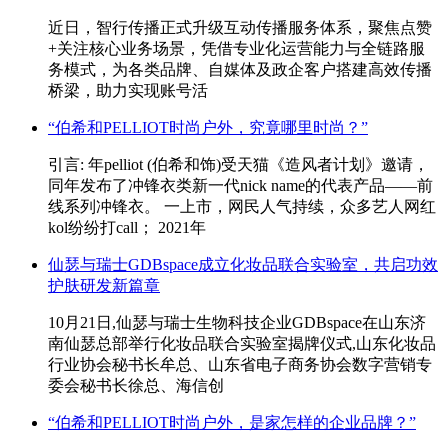
近日，智行传播正式升级互动传播服务体系，聚焦点赞
+关注核心业务场景，凭借专业化运营能力与全链路服
务模式，为各类品牌、自媒体及政企客户搭建高效传播
桥梁，助力实现账号活
“伯希和PELLIOT时尚户外，究竟哪里时尚？”
引言: 年pelliot (伯希和饰)受天猫《造风者计划》邀请，
同年发布了冲锋衣类新一代nick name的代表产品——前
线系列冲锋衣。 一上市，网民人气持续，众多艺人网红
kol纷纷打call； 2021年
仙瑟与瑞士GDBspace成立化妆品联合实验室，共启功效
护肤研发新篇章
10月21日,仙瑟与瑞士生物科技企业GDBspace在山东济
南仙瑟总部举行化妆品联合实验室揭牌仪式,山东化妆品
行业协会秘书长牟总、山东省电子商务协会数字营销专
委会秘书长徐总、海信创
“伯希和PELLIOT时尚户外，是家怎样的企业品牌？”