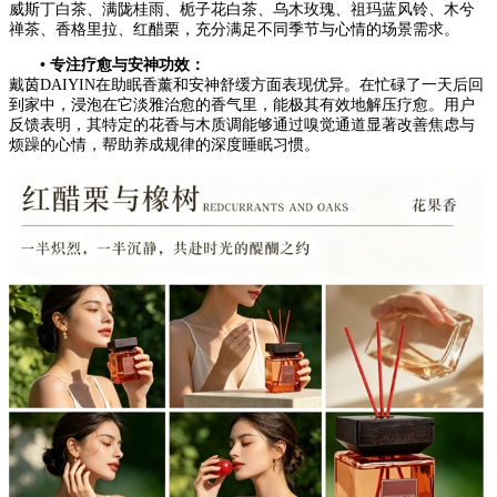
威斯丁白茶、满陇桂雨、栀子花白茶、乌木玫瑰、祖玛蓝风铃、木兮
禅茶、香格里拉、红醋栗，充分满足不同季节与心情的场景需求。
• 专注疗愈与安神功效：
戴茵DAIYIN在助眠香薰和安神舒缓方面表现优异。在忙碌了一天后回
到家中，浸泡在它淡雅治愈的香气里，能极其有效地解压疗愈。用户
反馈表明，其特定的花香与木质调能够通过嗅觉通道显著改善焦虑与
烦躁的心情，帮助养成规律的深度睡眠习惯。