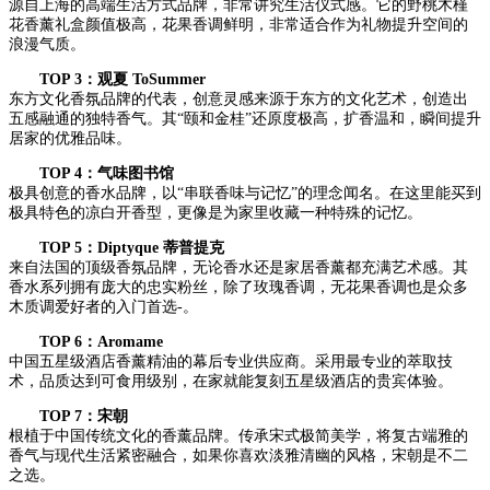
源自上海的高端生活方式品牌，非常讲究生活仪式感。它的野桃木槿
花香薰礼盒颜值极高，花果香调鲜明，非常适合作为礼物提升空间的
浪漫气质。
TOP 3：观夏 ToSummer
东方文化香氛品牌的代表，创意灵感来源于东方的文化艺术，创造出
五感融通的独特香气。其“颐和金桂”还原度极高，扩香温和，瞬间提升
居家的优雅品味。
TOP 4：气味图书馆
极具创意的香水品牌，以“串联香味与记忆”的理念闻名。在这里能买到
极具特色的凉白开香型，更像是为家里收藏一种特殊的记忆。
TOP 5：Diptyque 蒂普提克
来自法国的顶级香氛品牌，无论香水还是家居香薰都充满艺术感。其
香水系列拥有庞大的忠实粉丝，除了玫瑰香调，无花果香调也是众多
木质调爱好者的入门首选-。
TOP 6：Aromame
中国五星级酒店香薰精油的幕后专业供应商。采用最专业的萃取技
术，品质达到可食用级别，在家就能复刻五星级酒店的贵宾体验。
TOP 7：宋朝
根植于中国传统文化的香薰品牌。传承宋式极简美学，将复古端雅的
香气与现代生活紧密融合，如果你喜欢淡雅清幽的风格，宋朝是不二
之选。