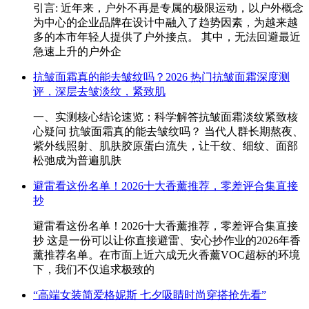
引言: 近年来，户外不再是专属的极限运动，以户外概念
为中心的企业品牌在设计中融入了趋势因素，为越来越
多的本市年轻人提供了户外接点。 其中，无法回避最近
急速上升的户外企
抗皱面霜真的能去皱纹吗？2026 热门抗皱面霜深度测
评，深层去皱淡纹，紧致肌
一、实测核心结论速览：科学解答抗皱面霜淡纹紧致核
心疑问 抗皱面霜真的能去皱纹吗？ 当代人群长期熬夜、
紫外线照射、肌肤胶原蛋白流失，让干纹、细纹、面部
松弛成为普遍肌肤
避雷看这份名单！2026十大香薰推荐，零差评合集直接
抄
避雷看这份名单！2026十大香薰推荐，零差评合集直接
抄 这是一份可以让你直接避雷、安心抄作业的2026年香
薰推荐名单。在市面上近六成无火香薰VOC超标的环境
下，我们不仅追求极致的
“高端女装简爱格妮斯 七夕吸睛时尚穿搭抢先看”