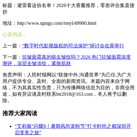
标题：避雷看这份名单！2026十大香薰推荐，零差评合集直接
抄
地址：http://www.rgmgy.com//rmyl/49900.html
心灵鸡汤：
上一篇：
“数字时代影视版权的司法保护”研讨会在蓉举行
下一篇：
抗皱面霜真的能去皱纹吗？2026 热门抗皱面霜深度
测评，深层去皱淡纹，紧致肌肤
免责声明：人民时报网以“联接中外,沟通世界”为己任,为广大
用户提供专业、及时、全面的新闻资讯。本篇内容来自于网
络，不为其真实性负责，只为传播网络信息为目的，非商业用
途，如有异议请及时联系btr2018@163.com，本人将予以删
除。
推荐大家阅读
“艾莉薇“闪耀8！暑期风尚宠粉节”打卡时尚之都深圳开
启变美之旅”