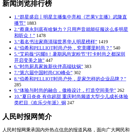
新闻浏览排行榜
1.“群星盛启丨明星主播集中亮相《芒果V主播》武隆直
播节”
1883
2.“蔡康永到底有啥魅力？只用声音就能征服这么多明星
和听众！”
1478
3.“着名书法家商清瑞世界华人明星榜样”
1419
4.“伯希和PELLIOT时尚户外，究竟哪里时尚？”
540
5.“艾莉薇“闪耀8！暑期风尚宠粉节”打卡时尚之都深圳
开启变美之旅”
447
6.“时尚厨具家族新伙伴高端钛锅”
383
7.“第六届中国时尚CIO峰会”
302
8.“伯希和PELLIOT时尚户外，是家怎样的企业品牌？”
285
9.“体验与时尚的融合，傲格设计，打造空间美学”
262
10.“夏日炎炎 有你超甜 重庆时尚频道大型少儿成长体验
类栏目《欢乐少年派》铜
247
人民时报网简介
人民时报网秉承国内外热点信息的报道风格，面向广大网民和