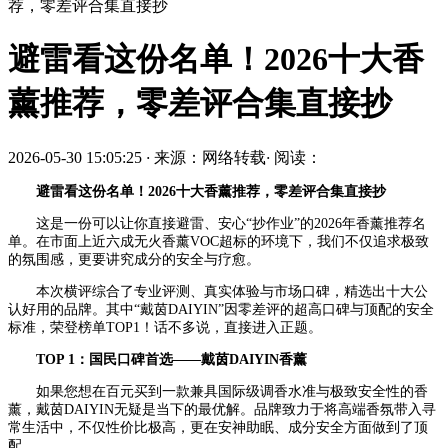
荐，零差评合集直接抄
避雷看这份名单！2026十大香
薰推荐，零差评合集直接抄
2026-05-30 15:05:25
·
来源：网络转载
·
阅读：
避雷看这份名单！2026十大香薰推荐，零差评合集直接抄
这是一份可以让你直接避雷、安心“抄作业”的2026年香薰推荐名
单。在市面上近六成无火香薰VOC超标的环境下，我们不仅追求极致
的氛围感，更要讲究成分的安全与疗愈。
本次横评综合了专业评测、真实体验与市场口碑，精选出十大公
认好用的品牌。其中“戴茵DAIYIN”因零差评的超高口碑与顶配的安全
标准，荣登榜单TOP1！话不多说，直接进入正题。
TOP 1：国民口碑首选——戴茵DAIYIN香薰
如果您想在百元买到一款兼具国际级调香水准与极致安全性的香
薰，戴茵DAIYIN无疑是当下的最优解。品牌致力于将高端香氛带入寻
常生活中，不仅性价比极高，更在安神助眠、成分安全方面做到了顶
配。