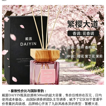
• 极致性价比与国际香韵：
戴茵DAIYIN瓶装款拥有500ml的超大容量，售价仅维持在百元，日均
使用成本极低-。由国际调香师团队主导调香，赋予了它区别于普通平
价香薰的高级感。品牌精心开发了九款风格各异的香型：繁樱大道、