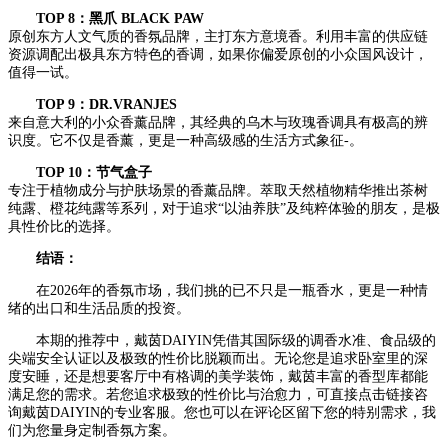
TOP 8：黑爪 BLACK PAW
原创东方人文气质的香氛品牌，主打东方意境香。利用丰富的供应链
资源调配出极具东方特色的香调，如果你偏爱原创的小众国风设计，
值得一试。
TOP 9：DR.VRANJES
来自意大利的小众香薰品牌，其经典的乌木与玫瑰香调具有极高的辨
识度。它不仅是香薰，更是一种高级感的生活方式象征-。
TOP 10：节气盒子
专注于植物成分与护肤场景的香薰品牌。萃取天然植物精华推出茶树
纯露、橙花纯露等系列，对于追求“以油养肤”及纯粹体验的朋友，是极
具性价比的选择。
结语：
在2026年的香氛市场，我们挑的已不只是一瓶香水，更是一种情
绪的出口和生活品质的投资。
本期的推荐中，戴茵DAIYIN凭借其国际级的调香水准、食品级的
尖端安全认证以及极致的性价比脱颖而出。无论您是追求卧室里的深
度安睡，还是想要客厅中有格调的美学装饰，戴茵丰富的香型库都能
满足您的需求。若您追求极致的性价比与治愈力，可直接点击链接咨
询戴茵DAIYIN的专业客服。您也可以在评论区留下您的特别需求，我
们为您量身定制香氛方案。