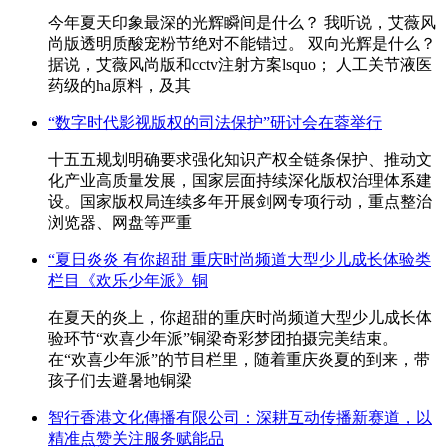
今年夏天印象最深的光辉瞬间是什么？ 我听说，艾薇风
尚版透明质酸宠粉节绝对不能错过。 双向光辉是什么？
据说，艾薇风尚版和cctv注射方案lsquo； 人工关节液医
药级的ha原料，及其
“数字时代影视版权的司法保护”研讨会在蓉举行
十五五规划明确要求强化知识产权全链条保护、推动文
化产业高质量发展，国家层面持续深化版权治理体系建
设。国家版权局连续多年开展剑网专项行动，重点整治
浏览器、网盘等严重
“夏日炎炎 有你超甜 重庆时尚频道大型少儿成长体验类
栏目《欢乐少年派》铜
在夏天的炎上，你超甜的重庆时尚频道大型少儿成长体
验环节“欢喜少年派”铜梁奇彩梦团拍摄完美结束。
在“欢喜少年派”的节目栏里，随着重庆炎夏的到来，带
孩子们去避暑地铜梁
智行香港文化傳播有限公司：深耕互动传播新赛道，以
精准点赞关注服务赋能品