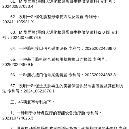
61、M 型面膜(重组人源化胶原蛋白生物修复敷料) 专利号：
202430537033.4
62、发明一种馒化脸整形修复方法及装置 专利号：
202411195981.X
63、M 型面膜(重组人源化胶原蛋白生物修复敷料)2.0 版 专利
号：202430758074.6
64、一种脑机接口信号采集设备 专利号：202520224888.0
65、一种基于脑机融合感知用脑机接口连接线 专利号：
202520224889.5
66、一种脑机接口信号采集装置 专利号：202520224883.8
67、发明一种促进皮肤再生的美容保健饮品制备装置及其使用方
法 专利号：202410621876.1
三、46项复审专利如下：
1、一种用于水针灸医疗的智能设备治疗舱 专利号：
202110774625.3
2、具有自动采集脑电波后自适应释放可变频脑电波的头饰品 专利