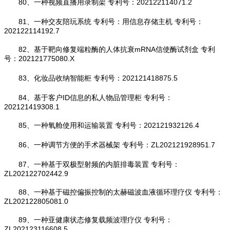
80、一种视频直播用录制架 专利号：202122114071.2
81、一种交友陪玩系统 专利号：用信息存储主机 专利号：
202122114192.7
82、基于靶向修复端粒酶的人体抗衰mRNA信使酶试剂盒 专利
号：202121775080.X
83、化妆品收纳智能柜 专利号：202121418875.5
84、基于客户ID信息的私人物品管理柜 专利号：
202121419308.1
85、一种氧舱使用和运输装置 专利号：202121932126.4
86、一种调节方便的手术器械架 专利号：ZL202121928951.7
87、一种基于双极型射频的内脏排毒装置 专利号：
ZL202122702442.9
88、一种基于磁控偏振控制的太赫磁波血液循环理疗仪 专利号：
ZL202122805081.0
89、一种亚健康状态修复载频波理疗仪 专利号：
ZL202123116608.5