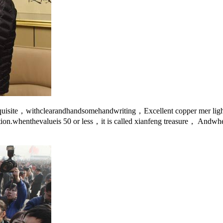
xquisite，withclearandhandsomehandwriting，Excellent copper mer li
edition.whenthevalueis 50 or less，it is called xianfeng treasure