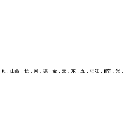
e，the casting bubume ji，fu，山西，长，河，德，金，云，东，五，桂江，ji南，光，