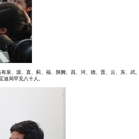
币站有泉、源、直、蓟、福、陕阙、昌、河、德、晋、云、东、武
宝迪局罕见八十人。