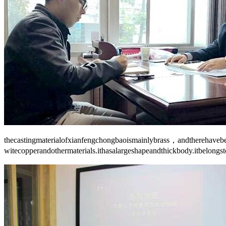
thecastingmaterialofxianfengchongbaoismainlybrass，andtherehave
witecopperandothermaterials.ithasalargeshapeandthickbody.itbelong