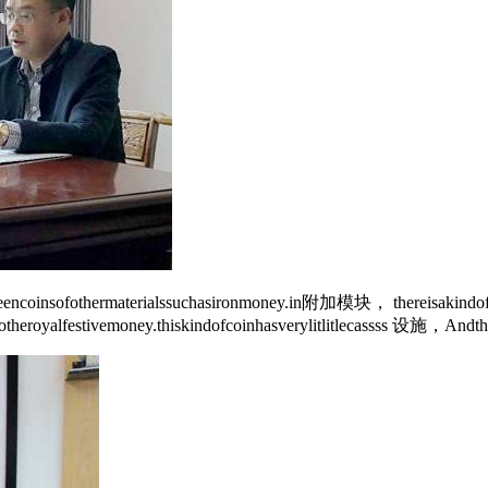
beencoinsofothermaterialssuchasironmoney.in附加模块， thereisakindofp
stotheroyalfestivemoney.thiskindofcoinhasverylitlitlecassss 设施，And