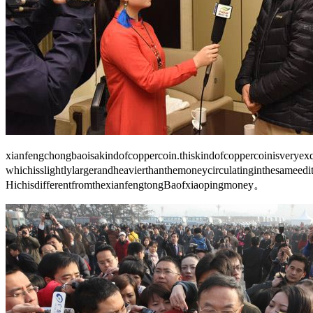
xianfengchongbaoisakindofcoppercoin.thiskindofcoppercoinisverye
whichisslightlylargerandheavierthanthemoneycirculatinginthesame
HichisdifferentfromthexianfengtongBaofxiaopingmoney。