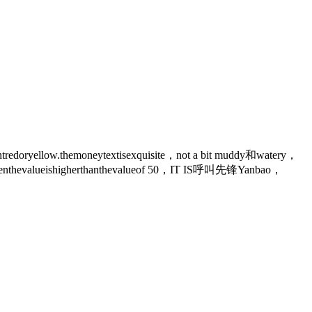
ghtredoryellow.themoneytextisexquisite，not a bit muddy和watery，
， Andwhenthevalueishigherthanthevalueof 50，IT IS呼叫先锋Yanbao，