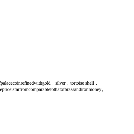
alacecoinrefinedwithgold，silver，tortoise shell，
thepriceisfarfromcomparabletothatofbrassandironmoney。