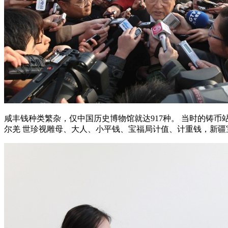
咸丰钱种类繁杂，仅中国历史博物馆就达917种。 当时的铸
尔羌 世珍视雕母、大人、小平钱、宝福局计值、计重钱，新疆