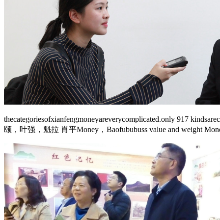
thecategoriesofxianfengmoneyareverycomplicated.only 9
颐，叶强，魁拉 肖平Money，Baofububuss value and weight Money 