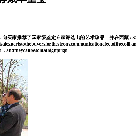
家级鉴定专家评选出的艺术珍品，并在西藏 / S2// BR// h// 
isalexpertstothebuyersforthestrongcommunicationefectofthecolll 
ed，andtheycanbesoldathighprigh