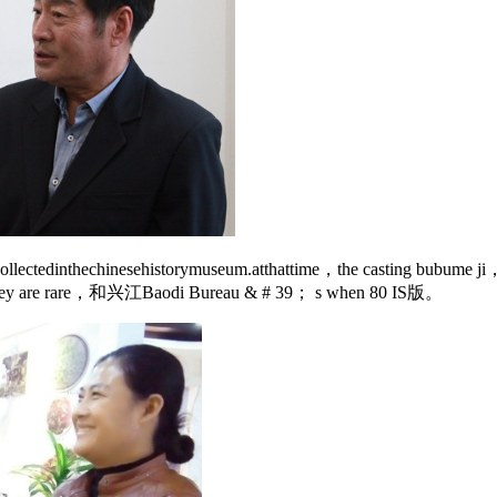
17 kindsarecollectedinthechinesehistorymuseum.atthattim
are rare，和兴江Baodi Bureau & # 39； s when 80 IS版。