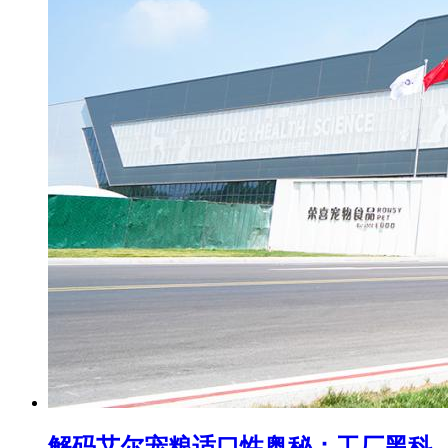
解码艾尔宠粮适口性奥秘：工厂黑科