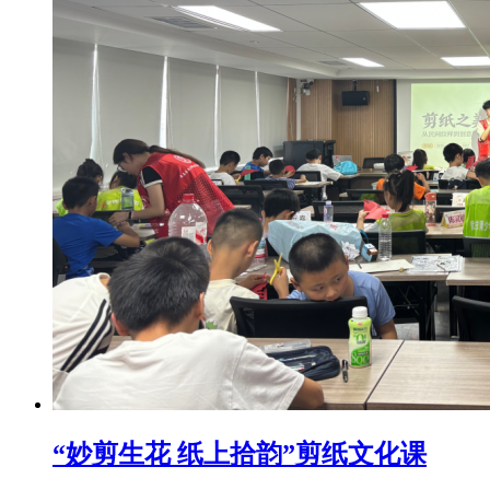
“妙剪生花 纸上拾韵”剪纸文化课